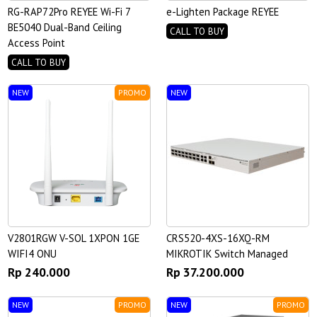
RG-RAP72Pro REYEE Wi-Fi 7
e-Lighten Package REYEE
BE5040 Dual-Band Ceiling
CALL TO BUY
Access Point
CALL TO BUY
NEW
PROMO
NEW
V2801RGW V-SOL 1XPON 1GE
CRS520-4XS-16XQ-RM
WIFI4 ONU
MIKROTIK Switch Managed
Rp 240.000
Rp 37.200.000
NEW
PROMO
NEW
PROMO