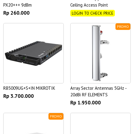
PX20+++ 9dBm
Ceiling Access Point
Rp 260.000
LOGIN TO CHECK PRICE
PROMO
RB5009UG+S+IN MIKROTIK
Array Sector Antennas 5GHz -
20dBi RF ELEMENTS
Rp 3.700.000
Rp 1.950.000
PROMO