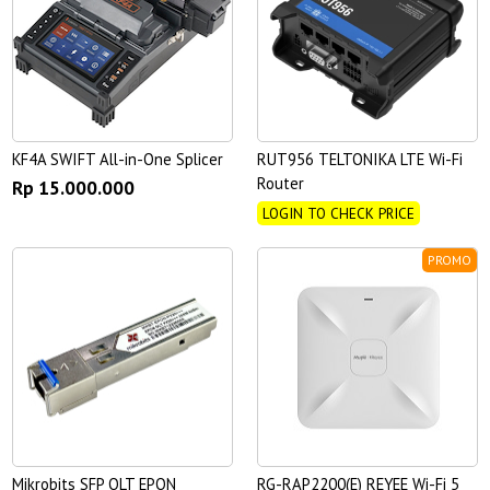
KF4A SWIFT All-in-One Splicer
RUT956 TELTONIKA LTE Wi-Fi
Router
Rp 15.000.000
LOGIN TO CHECK PRICE
PROMO
Mikrobits SFP OLT EPON
RG-RAP2200(E) REYEE Wi-Fi 5