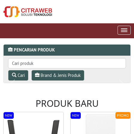
PENCARIAN PRODUK
Cari
Brand & Jenis Produk
Previous
Next
PRODUK BARU
NEW
NEW
PROMO