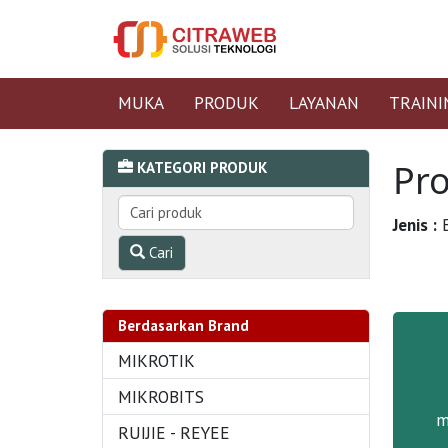
MUKA
PRODUK
LAYANAN
TRAINI
Pr
KATEGORI PRODUK
Jenis :
B
Cari
Berdasarkan Brand
MIKROTIK
MIKROBITS
m
RUIJIE - REYEE