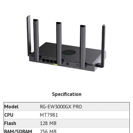
Specification
Model
RG-EW3000GX PRO
CPU
MT7981
Flash
128 MB
RAM/SDRAM
256 MB