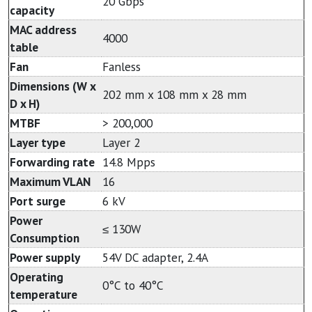
20 Gbps
capacity
MAC address
4000
table
Fan
Fanless
Dimensions (W x
202 mm x 108 mm x 28 mm
D x H)
MTBF
> 200,000
Layer type
Layer 2
Forwarding rate
14.8 Mpps
Maximum VLAN
16
Port surge
6 kV
Power
≤ 130W
Consumption
Power supply
54V DC adapter, 2.4A
Operating
0°C to 40°C
temperature