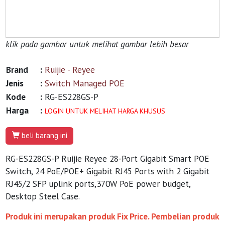
klik pada gambar untuk melihat gambar lebih besar
Brand
:
Ruijie - Reyee
Jenis
:
Switch Managed POE
Kode
:
RG-ES228GS-P
Harga
:
LOGIN UNTUK MELIHAT HARGA KHUSUS
beli barang ini
RG-ES228GS-P Ruijie Reyee 28-Port Gigabit Smart POE
Switch, 24 PoE/POE+ Gigabit RJ45 Ports with 2 Gigabit
RJ45/2 SFP uplink ports,370W PoE power budget,
Desktop Steel Case.
Produk ini merupakan produk Fix Price. Pembelian produk