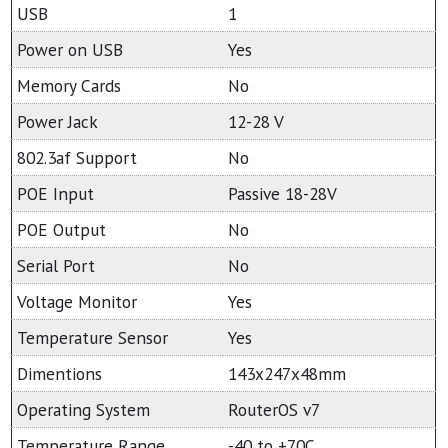
USB
1
Power on USB
Yes
Memory Cards
No
Power Jack
12-28 V
802.3af Support
No
POE Input
Passive 18-28V
POE Output
No
Serial Port
No
Voltage Monitor
Yes
Temperature Sensor
Yes
Dimentions
143x247x48mm
Operating System
RouterOS v7
Temperature Range
-40 to +70C