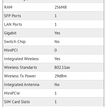
RAM
256MB
SFP Ports
1
LAN Ports
1
Gigabit
Yes
Switch Chip
No
MiniPCI
0
Integrated Wireless
Yes
Wireless Standarts
802.11ax
Wireless Tx Power
29dBm
Integrated Antenna
No
MiniPCIe
1
SIM Card Slots
1