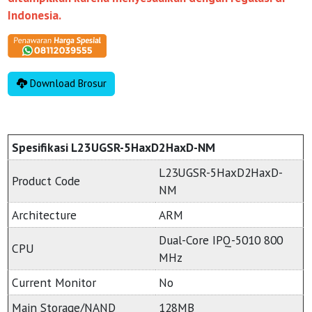
Indonesia.
Download Brosur
Spesifikasi L23UGSR-5HaxD2HaxD-NM
L23UGSR-5HaxD2HaxD-
Product Code
NM
Architecture
ARM
Dual-Core IPQ-5010 800
CPU
MHz
Current Monitor
No
Main Storage/NAND
128MB