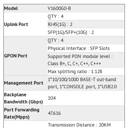
Model
V1600G0-B
QTY : 4
Uplink Port
RJ45(1G) : 2
SFP(1G)/SFP+(10G) : 2
QTY : 4
Physical Interface : SFP Slots
GPON Port
Supported PON module level :
Class B+, C, C+, C++, C+++
Max splitting ratio : 1:128
1*10/100/1000 BASE-T out-band
Management Port
port, 1*CONSOLE port, 1*USB2.0
Backplane
104
Bandwidth (Gbps)
Port Forwarding
47.616
Rate(Mpps)
Transmission Distance : 20KM