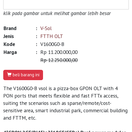
klik pada gambar untuk melihat gambar lebih besar
Brand
:
V-Sol
Jenis
:
FTTH OLT
Kode
:
V1600G0-B
Harga
:
Rp 11.200.000,00
Rp 12.250.000,00
beli barang ini
The V1600G0-B vsol is a pizza-box GPON OLT with 4
PON ports that meets flexible and fast FTTx access,
suiting the scenarios such as sparse/remote/cost-
sensitive area, smart industrial park, commercial building
and FTTM, etc.