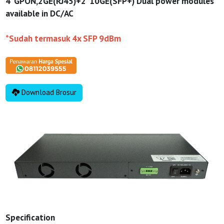
4*GPON,2GE(RJ45)+2*10GE(SFP+) Dual power modules
available in DC/AC
*Sudah termasuk 4x SFP 9dBm
Download Brosur
Specification