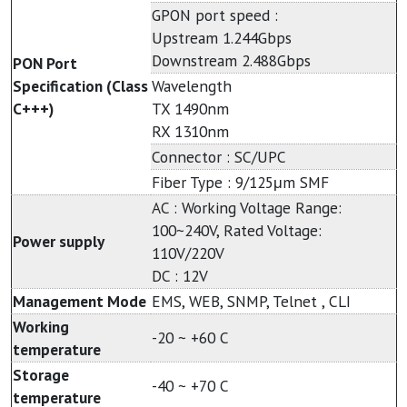
GPON port speed :
Upstream 1.244Gbps
Downstream 2.488Gbps
PON Port
Specification (Class
Wavelength
C+++)
TX 1490nm
RX 1310nm
Connector : SC/UPC
Fiber Type : 9/125μm SMF
AC : Working Voltage Range:
100~240V, Rated Voltage:
Power supply
110V/220V
DC : 12V
Management Mode
EMS, WEB, SNMP, Telnet , CLI
Working
-20 ~ +60 C
temperature
Storage
-40 ~ +70 C
temperature