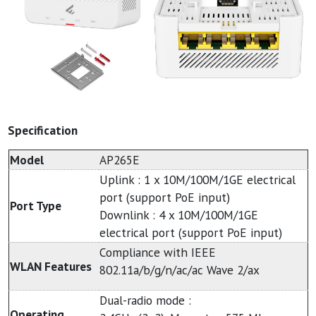
Specification
Model
AP265E
Uplink : 1 x 10M/100M/1GE electrical
port (support PoE input)
Port Type
Downlink : 4 x 10M/100M/1GE
electrical port (support PoE input)
Compliance with IEEE
WLAN Features
802.11a/b/g/n/ac/ac Wave 2/ax
Dual-radio mode :
Operating