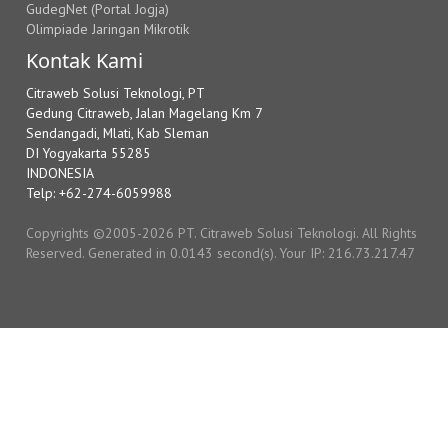
GudegNet (Portal Jogja)
Olimpiade Jaringan Mikrotik
Kontak Kami
Citraweb Solusi Teknologi, PT
Gedung Citraweb, Jalan Magelang Km 7
Sendangadi, Mlati, Kab Sleman
DI Yogyakarta 55285
INDONESIA
Telp: +62-274-6059988
Copyrights ©2005-2026 PT. Citraweb Solusi Teknologi. All Rights
Reserved. Generated in 0.0143 second(s). Your IP: 216.73.217.47