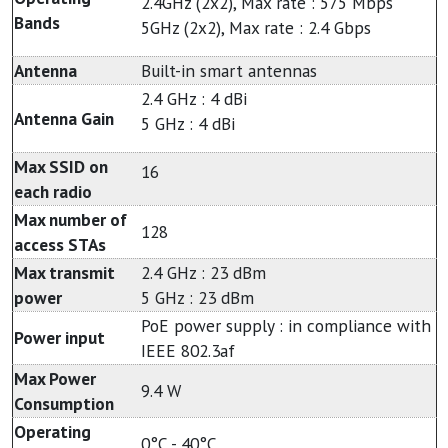
2.4GHz (2x2), Max rate : 575 Mbps
Bands
5GHz (2x2), Max rate : 2.4 Gbps
Antenna
Built-in smart antennas
2.4 GHz : 4 dBi
Antenna Gain
5 GHz : 4 dBi
Max SSID on
16
each radio
Max number of
128
access STAs
Max transmit
2.4 GHz : 23 dBm
power
5 GHz : 23 dBm
PoE power supply : in compliance with
Power input
IEEE 802.3af
Max Power
9.4 W
Consumption
Operating
0°C - 40°C