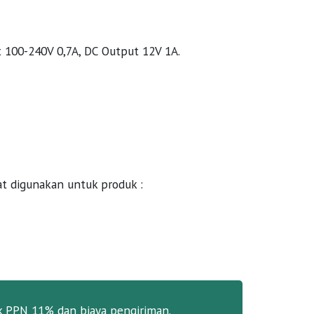
t 100-240V 0,7A, DC Output 12V 1A.
at digunakan untuk produk :
k PPN 11% dan biaya pengiriman.