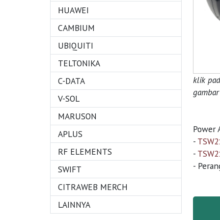
HUAWEI
CAMBIUM
UBIQUITI
TELTONIKA
klik pa
C-DATA
gambar 
V-SOL
MARUSON
Power A
APLUS
-
TSW21
RF ELEMENTS
-
TSW21
- Pera
SWIFT
CITRAWEB MERCH
LAINNYA