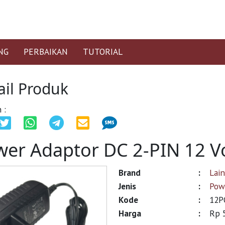
NG
PERBAIKAN
TUTORIAL
ail Produk
 :
er Adaptor DC 2-PIN 12 Vo
Brand
:
Lai
Jenis
:
Pow
Kode
:
12P
Harga
:
Rp 