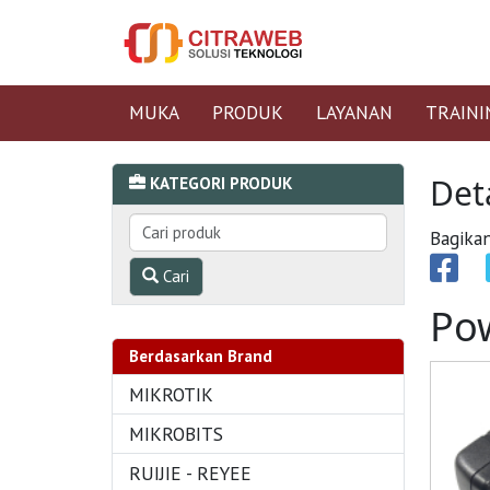
MUKA
PRODUK
LAYANAN
TRAINI
Det
KATEGORI PRODUK
Bagikan
Cari
Pow
Berdasarkan Brand
MIKROTIK
MIKROBITS
RUIJIE - REYEE