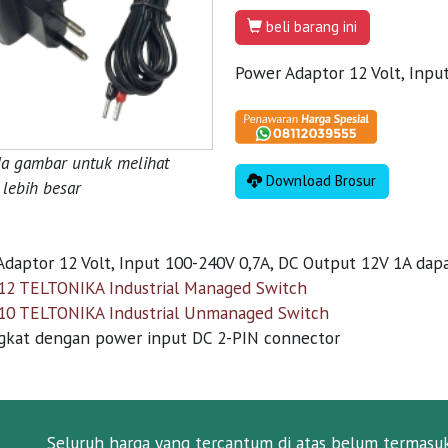
beli barang ini
Power Adaptor 12 Volt, Inpu
da gambar untuk melihat
Download Brosur
lebih besar
daptor 12 Volt, Input 100-240V 0,7A, DC Output 12V 1A dap
2 TELTONIKA Industrial Managed Switch
0 TELTONIKA Industrial Unmanaged Switch
ngkat dengan power input DC 2-PIN connector
Seluruh harga yang tercantum di atas belum termasu