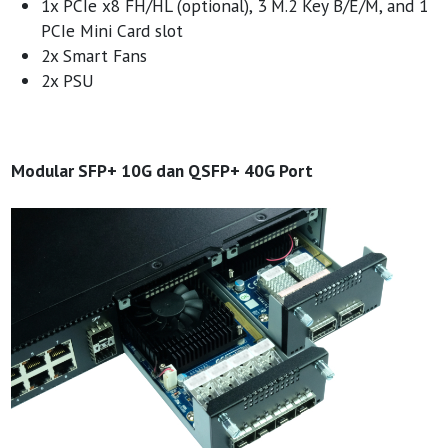
1x PCIe x8 FH/HL (optional), 3 M.2 Key B/E/M, and 1
PCIe Mini Card slot
2x Smart Fans
2x PSU
Modular SFP+ 10G dan QSFP+ 40G Port