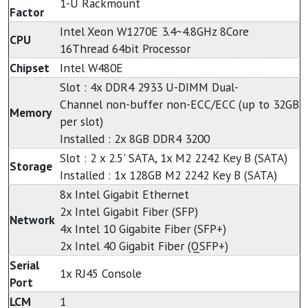
1-U Rackmount
Factor
Intel Xeon W1270E 3.4~4.8GHz 8Core
CPU
16Thread 64bit Processor
Chipset
Intel W480E
Slot : 4x DDR4 2933 U-DIMM Dual-
Channel non-buffer non-ECC/ECC (up to 32GB
Memory
per slot)
Installed : 2x 8GB DDR4 3200
Slot : 2 x 2.5' SATA, 1x M2 2242 Key B (SATA)
Storage
Installed : 1x 128GB M2 2242 Key B (SATA)
8x Intel Gigabit Ethernet
2x Intel Gigabit Fiber (SFP)
Network
4x Intel 10 Gigabite Fiber (SFP+)
2x Intel 40 Gigabit Fiber (QSFP+)
Serial
1x RJ45 Console
Port
LCM
1