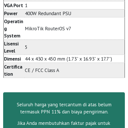
VGA Port
1
Power
400W Redundant PSU
Operatin
g
MikroTik RouterOS v7
System
Lisensi
5
Level
Dimensi
44 x 430 x 450 mm (1.73” x 16.93” x 17.7”)
Certifica
CE / FCC Class A
tion
Seluruh harga yang tercantum di atas belum
termasuk PPN 11% dan biaya pengiriman.
Jika Anda membutuhkan faktur pajak untuk