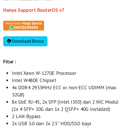
Hanya Support RouterOS v7
Download Brosur
Fitur :
Intel Xeon W-1270E Processor
Intel W480E Chipset
4x DDR4 2933MHz ECC or non-ECC UDIMM (max
32GB)
8x GbE RJ-45, 2x SFP (Intel I350) dan 2 NIC Modul
(1x 4 SFP+ 10G dan 1x 2 QSFP+ 40G Installed)
2 LAN Bypass
2x USB 3.0 dan 2x 2.5" HDD/SSD bays