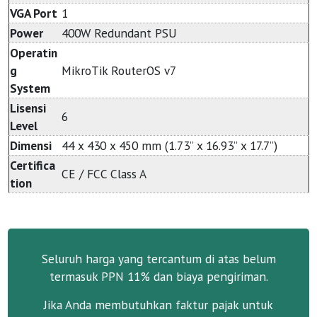
VGA Port
1
Power
400W Redundant PSU
Operatin
g
MikroTik RouterOS v7
System
Lisensi
6
Level
Dimensi
44 x 430 x 450 mm (1.73” x 16.93” x 17.7”)
Certifica
CE / FCC Class A
tion
Seluruh harga yang tercantum di atas belum
termasuk PPN 11% dan biaya pengiriman.
Jika Anda membutuhkan faktur pajak untuk