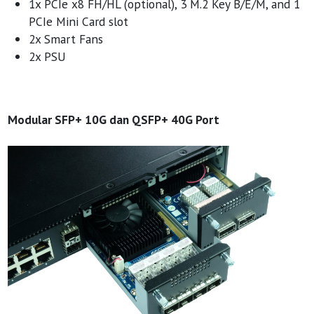
1x PCIe x8 FH/HL (optional), 3 M.2 Key B/E/M, and 1
PCIe Mini Card slot
2x Smart Fans
2x PSU
Modular SFP+ 10G dan QSFP+ 40G Port