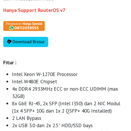
Hanya Support RouterOS v7
Download Brosur
Fitur :
Intel Xeon W-1270E Processor
Intel W480E Chipset
4x DDR4 2933MHz ECC or non-ECC UDIMM (max
32GB)
8x GbE RJ-45, 2x SFP (Intel I350) dan 2 NIC Modul
(1x 4 SFP+ 10G dan 1x 2 QSFP+ 40G Installed)
2 LAN Bypass
2x USB 3.0 dan 2x 2.5" HDD/SSD bays