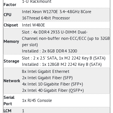
1-U Rackmount
Factor
Intel Xeon W1270E 3.4~4.8GHz 8Core
CPU
16Thread 64bit Processor
Chipset
Intel W480E
Slot : 4x DDR4 2933 U-DIMM Dual-
Channel non-buffer non-ECC/ECC (up to 32GB
Memory
per slot)
Installed : 2x 8GB DDR4 3200
Slot : 2 x 2.5' SATA, 1x M2 2242 Key B (SATA)
Storage
Installed : 1x 128GB M2 2242 Key B (SATA)
8x Intel Gigabit Ethernet
2x Intel Gigabit Fiber (SFP)
Network
4x Intel 10 Gigabite Fiber (SFP+)
2x Intel 40 Gigabit Fiber (QSFP+)
Serial
1x RJ45 Console
Port
LCM
1