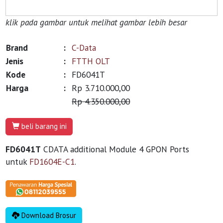
klik pada gambar untuk melihat gambar lebih besar
Brand
:
C-Data
Jenis
:
FTTH OLT
Kode
:
FD6041T
Harga
:
Rp 3.710.000,00
Rp 4.350.000,00
beli barang ini
FD6041T
CDATA additional Module 4 GPON Ports
untuk
FD1604E-C1
.
Download Brosur