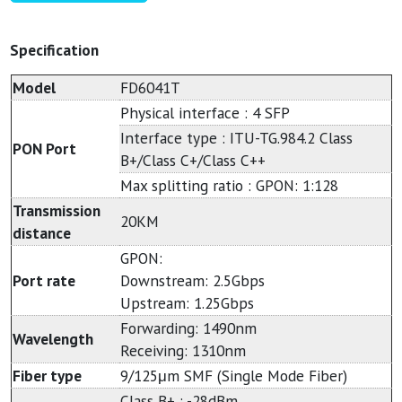
Specification
Model
FD6041T
Physical interface : 4 SFP
Interface type : ITU-TG.984.2 Class
PON Port
B+/Class C+/Class C++
Max splitting ratio : GPON: 1:128
Transmission
20KM
distance
GPON:
Port rate
Downstream: 2.5Gbps
Upstream: 1.25Gbps
Forwarding: 1490nm
Wavelength
Receiving: 1310nm
Fiber type
9/125μm SMF (Single Mode Fiber)
Class B+ : -28dBm