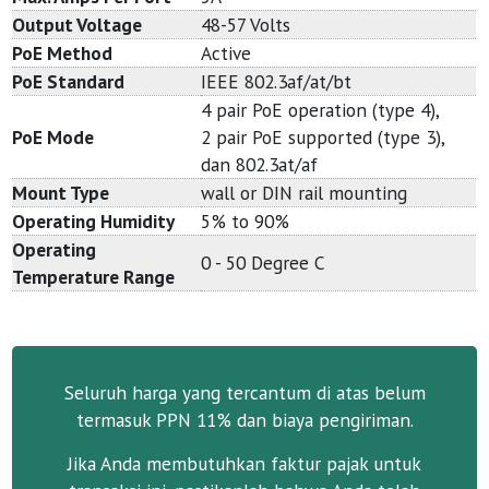
Output Voltage
48-57 Volts
PoE Method
Active
PoE Standard
IEEE 802.3af/at/bt
4 pair PoE operation (type 4),
PoE Mode
2 pair PoE supported (type 3),
dan 802.3at/af
Mount Type
wall or DIN rail mounting
Operating Humidity
5% to 90%
Operating
0 - 50 Degree C
Temperature Range
Seluruh harga yang tercantum di atas belum
termasuk PPN 11% dan biaya pengiriman.
Jika Anda membutuhkan faktur pajak untuk