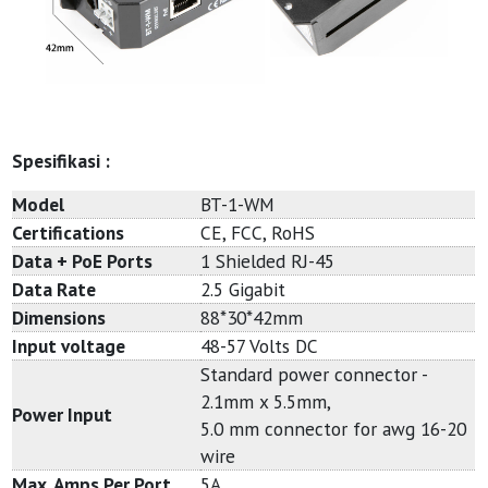
Spesifikasi :
Model
BT-1-WM
Certifications
CE, FCC, RoHS
Data + PoE Ports
1 Shielded RJ-45
Data Rate
2.5 Gigabit
Dimensions
88*30*42mm
Input voltage
48-57 Volts DC
Standard power connector -
2.1mm x 5.5mm,
Power Input
5.0 mm connector for awg 16-20
wire
Max. Amps Per Port
5A