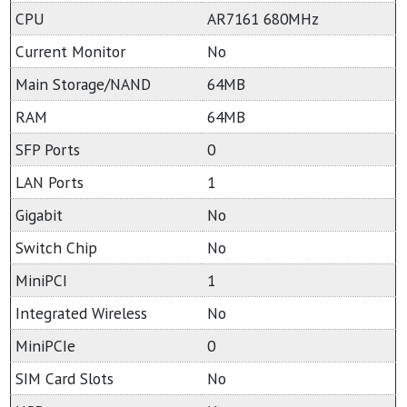
CPU
AR7161 680MHz
Current Monitor
No
Main Storage/NAND
64MB
RAM
64MB
SFP Ports
0
LAN Ports
1
Gigabit
No
Switch Chip
No
MiniPCI
1
Integrated Wireless
No
MiniPCIe
0
SIM Card Slots
No