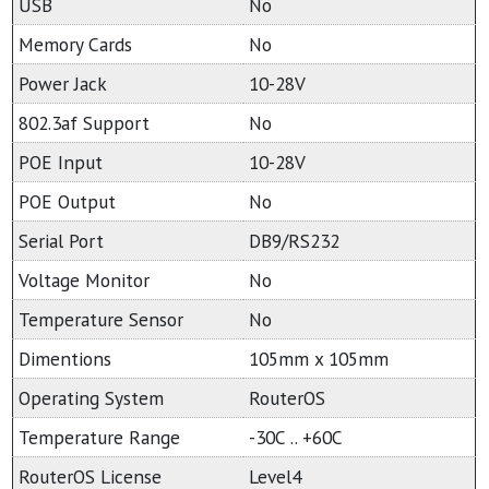
USB
No
Memory Cards
No
Power Jack
10-28V
802.3af Support
No
POE Input
10-28V
POE Output
No
Serial Port
DB9/RS232
Voltage Monitor
No
Temperature Sensor
No
Dimentions
105mm x 105mm
Operating System
RouterOS
Temperature Range
-30C .. +60C
RouterOS License
Level4