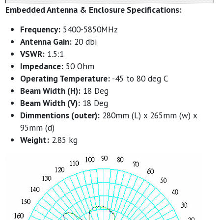
Embedded Antenna & Enclosure Specifications:
Frequency:
5400-5850MHz
Antenna Gain:
20 dbi
VSWR:
1.5:1
Impedance:
50 Ohm
Operating Temperature:
-45 to 80 deg C
Beam Width (H):
18 Deg
Beam Width (V):
18 Deg
Dimmentions (outer):
280mm (L) x 265mm (w) x
95mm (d)
Weight:
2.85 kg