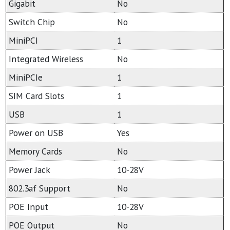
Gigabit
No
Switch Chip
No
MiniPCI
1
Integrated Wireless
No
MiniPCIe
1
SIM Card Slots
1
USB
1
Power on USB
Yes
Memory Cards
No
Power Jack
10-28V
802.3af Support
No
POE Input
10-28V
POE Output
No