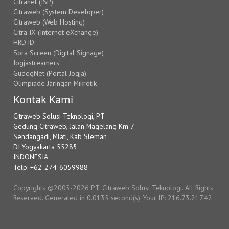
Citranet (ISP)
Citraweb (System Developer)
Citraweb (Web Hosting)
Citra IX (Internet eXchange)
HRD.ID
Sora Screen (Digital Signage)
Jogjastreamers
GudegNet (Portal Jogja)
Olimpiade Jaringan Mikrotik
Kontak Kami
Citraweb Solusi Teknologi, PT
Gedung Citraweb, Jalan Magelang Km 7
Sendangadi, Mlati, Kab Sleman
DI Yogyakarta 55285
INDONESIA
Telp: +62-274-6059988
Copyrights ©2005-2026 PT. Citraweb Solusi Teknologi. All Rights
Reserved. Generated in 0.0135 second(s). Your IP: 216.73.217.42