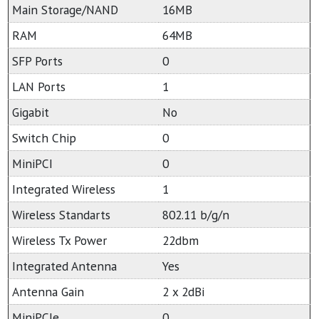
Main Storage/NAND
16MB
RAM
64MB
SFP Ports
0
LAN Ports
1
Gigabit
No
Switch Chip
0
MiniPCI
0
Integrated Wireless
1
Wireless Standarts
802.11 b/g/n
Wireless Tx Power
22dbm
Integrated Antenna
Yes
Antenna Gain
2 x 2dBi
MiniPCIe
0