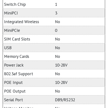
Switch Chip
1
MiniPCI
3
Integrated Wireless
No
MiniPCIe
0
SIM Card Slots
No
USB
No
Memory Cards
No
Power Jack
10-28V
802.3af Support
No
POE Input
10-28V
POE Output
No
Serial Port
DB9/RS232