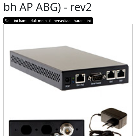
bh AP ABG) - rev2
Saat ini kami tidak memiliki persediaan barang ini.