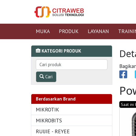
MUKA
PRODUK
LAYANAN
TRAINI
Det
KATEGORI PRODUK
Bagikan
Cari
Pow
Berdasarkan Brand
Saat ini
MIKROTIK
MIKROBITS
RUIJIE - REYEE