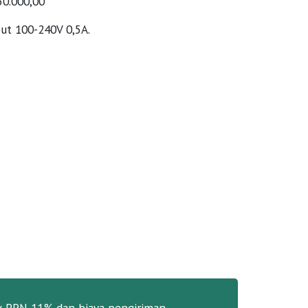
50.000,00
put 100-240V 0,5A.
k PPN 11% dan biaya pengiriman.