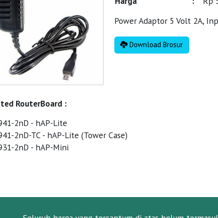
Harga
:
Rp 
Power Adaptor 5 Volt 2A, In
Download Brosur
ted RouterBoard :
41-2nD - hAP-Lite
41-2nD-TC - hAP-Lite (Tower Case)
31-2nD - hAP-Mini
Seluruh harga yang tercantum di atas belum termasu