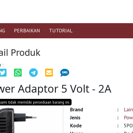
NG
PERBAIKAN
TUTORIAL
ail Produk
 :
er Adaptor 5 Volt - 2A
 kami tidak memiliki persediaan barang ini.
Brand
:
Lai
Jenis
:
Pow
Kode
:
5PO