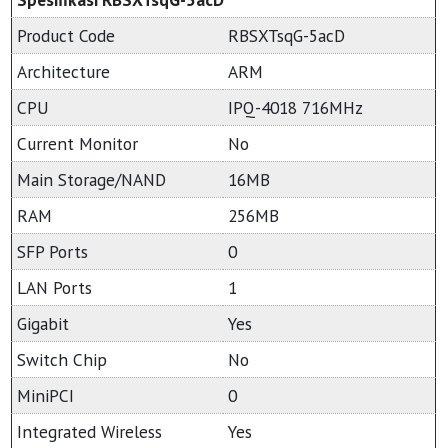
Product Code
RBSXTsqG-5acD
Architecture
ARM
CPU
IPQ-4018 716MHz
Current Monitor
No
Main Storage/NAND
16MB
RAM
256MB
SFP Ports
0
LAN Ports
1
Gigabit
Yes
Switch Chip
No
MiniPCI
0
Integrated Wireless
Yes