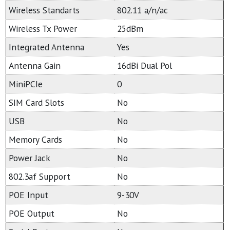
Wireless Standarts
802.11 a/n/ac
Wireless Tx Power
25dBm
Integrated Antenna
Yes
Antenna Gain
16dBi Dual Pol
MiniPCIe
0
SIM Card Slots
No
USB
No
Memory Cards
No
Power Jack
No
802.3af Support
No
POE Input
9-30V
POE Output
No