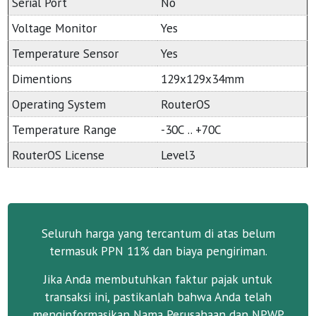
Serial Port
No
Voltage Monitor
Yes
Temperature Sensor
Yes
Dimentions
129x129x34mm
Operating System
RouterOS
Temperature Range
-30C .. +70C
RouterOS License
Level3
Seluruh harga yang tercantum di atas belum
termasuk PPN 11% dan biaya pengiriman.
Jika Anda membutuhkan faktur pajak untuk
transaksi ini, pastikanlah bahwa Anda telah
menginformasikan Nama Perusahaan dan NPWP