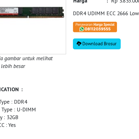
Harga
:
Rp 3.835.00
DDR4 UDIMM ECC 2666 Low 
Download Brosur
da gambar untuk melihat
lebih besar
ICATION :
ype : DDR4
 Type : U-DIMM
y : 32GB
C : Yes