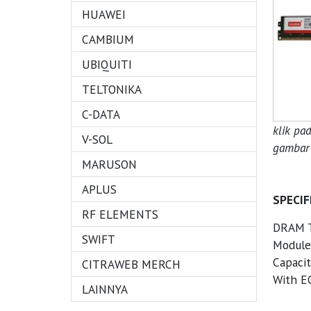
HUAWEI
CAMBIUM
UBIQUITI
TELTONIKA
C-DATA
klik pa
V-SOL
gambar 
MARUSON
APLUS
SPECIF
RF ELEMENTS
DRAM T
SWIFT
Module
Capacit
CITRAWEB MERCH
With EC
LAINNYA