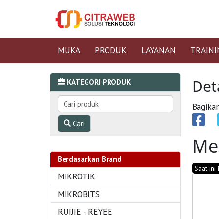
MUKA
PRODUK
LAYANAN
TRAINI
Det
KATEGORI PRODUK
Bagikan
Cari
Me
Berdasarkan Brand
Saat ini
MIKROTIK
MIKROBITS
RUIJIE - REYEE