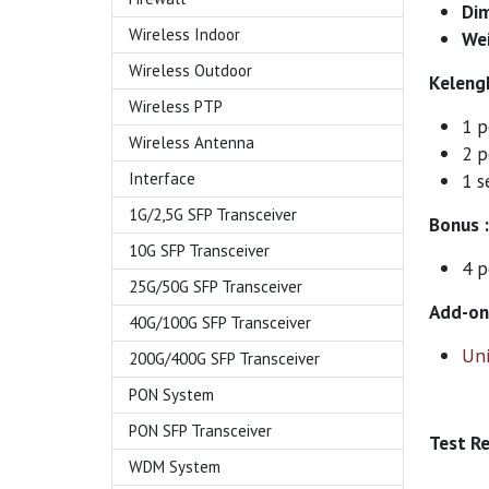
Di
Wireless Indoor
Wei
Wireless Outdoor
Keleng
Wireless PTP
1 p
Wireless Antenna
2 p
1 s
Interface
1G/2,5G SFP Transceiver
Bonus :
10G SFP Transceiver
4 
25G/50G SFP Transceiver
Add-on 
40G/100G SFP Transceiver
Uni
200G/400G SFP Transceiver
PON System
PON SFP Transceiver
Test R
WDM System