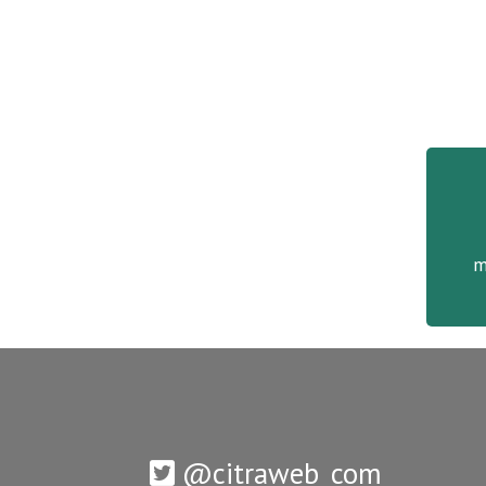
m
@citraweb_com