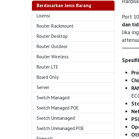
Hardisk
Berdasarkan Jenis Barang
Lisensi
Port 1
dan tid
Router Rackmount
Jika in
Router Desktop
attenua
Router Outdoor
-----------
Router Wireless
Spesifi
Router LTE
Pro
Board Only
Chi
RA
Server
ECC
Switch Managed
Sto
Switch Managed POE
Net
Switch Unmanaged
PSU
Ope
Switch Unmanaged POE
Oth
Firewall