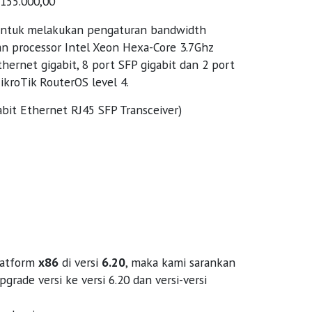
.155.000,00
 untuk melakukan pengaturan bandwidth
n processor Intel Xeon Hexa-Core 3.7Ghz
thernet gigabit, 8 port SFP gigabit dan 2 port
kroTik RouterOS level 4.
abit Ethernet RJ45 SFP Transceiver)
latform
x86
di versi
6.20
, maka kami sarankan
ade versi ke versi 6.20 dan versi-versi