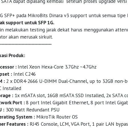
 SATA dapat dipasang kembali setelah proses upgrade versi s
0G SFP+ pada MikroBits Dinara v3 support untuk semua tipe
ak support untuk SFP 1G.
gin melakukan testing jarak dekat harus menggunakan attenu
tor akan merusak sirkuit.
------------------------------------
kasi Produk:
cessor :
Intel Xeon Hexa-Core 3.7Ghz ~4.7Ghz
pset :
Intel C246
M :
2 x DDR4-2666 U-DIMM Dual-Channel, up to 32GB non-
 Installed
rage :
1x mSATA slot, 16GB mSATA SSD Installed, 2x SATA co
work Port :
8 port Intel Gigabit Ethernet, 8 port Intel Giga
 :
300 Watt Redundant PSU
rating System :
MikroTik Router OS
er Features :
RJ45 Console, LCM, VGA Port, 1 pair LAN bypass