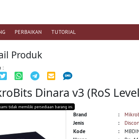
NG
PERBAIKAN
TUTORIAL
ail Produk
 :
roBits Dinara v3 (RoS Level
 kami tidak memiliki persediaan barang ini.
Brand
:
Mikrob
Jenis
:
Disco
Kode
:
MBDIN