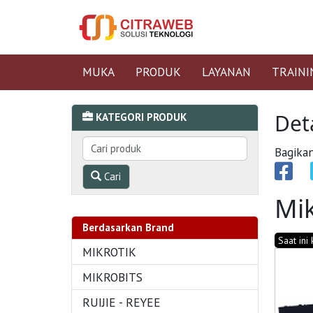
MUKA
PRODUK
LAYANAN
TRAINI
Det
KATEGORI PRODUK
Bagikan
Cari
Mik
Berdasarkan Brand
Saat ini
MIKROTIK
MIKROBITS
RUIJIE - REYEE