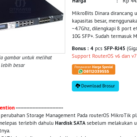
Harga
:
Rp 44
MikroBits Dinara dirancang
kapasitas besar, menggunaka
~4.7Ghz, dilengkapi 8 port e
10G SFP+. Sudah termasuk Mi
Bonus :
4
pcs
SFP-RJ45
(Gig
Support RouterOS v6 dan v7
da gambar untuk melihat
lebih besar
Download Brosur
ention
-------------------------------
 perubahan Storage Management Pada routerOS MikroTik p
melepas terlebih dahulu
Hardisk SATA
sebelum melakukan upgr
tnya.