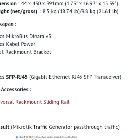
mension
: 44 x 430 x 391mm (1.73" x 16.93" x 15.39")
ght (net/gross)
: 8.5 kg (18.74 lb)/9.8 kg (21.61 lb)
kapan :
cs MikroBits Dinara v3
cs Kabel Power
et Rackmount Bracket
pcs
SFP-RJ45
(Gigabit Ethernet RJ45 SFP Transceiver)
Accessories :
versal Rackmount Sliding Rail
esult
(Mikrotik Traffic Generator passthrough traffic) :