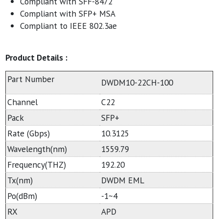
Compliant with SFF-8472
Compliant with SFP+ MSA
Compliant to IEEE 802.3ae
Product Details :
Part Number
DWDM10-22CH-100
Channel
C22
Pack
SFP+
Rate (Gbps)
10.3125
Wavelength(nm)
1559.79
Frequency(THZ)
192.20
Tx(nm)
DWDM EML
Po(dBm)
-1~4
RX
APD