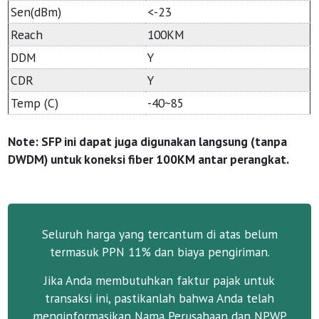
Sen(dBm)
<-23
Reach
100KM
DDM
Y
CDR
Y
Temp (C)
-40~85
Note: SFP ini dapat juga digunakan langsung (tanpa
DWDM) untuk koneksi fiber 100KM antar perangkat.
Seluruh harga yang tercantum di atas belum
termasuk PPN 11% dan biaya pengiriman.
Jika Anda membutuhkan faktur pajak untuk
transaksi ini, pastikanlah bahwa Anda telah
menginformasikan Nama Perusahaan dan NPWP