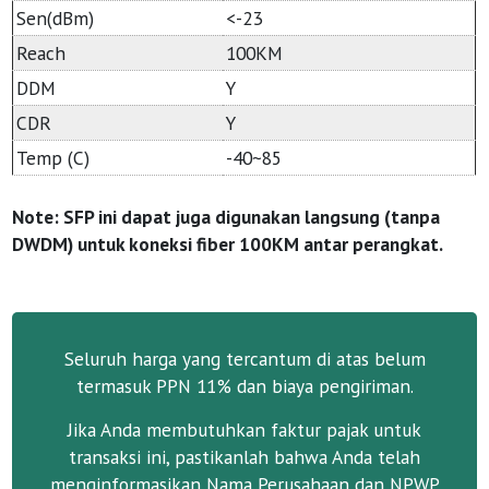
Sen(dBm)
<-23
Reach
100KM
DDM
Y
CDR
Y
Temp (C)
-40~85
Note: SFP ini dapat juga digunakan langsung (tanpa
DWDM) untuk koneksi fiber 100KM antar perangkat.
Seluruh harga yang tercantum di atas belum
termasuk PPN 11% dan biaya pengiriman.
Jika Anda membutuhkan faktur pajak untuk
transaksi ini, pastikanlah bahwa Anda telah
menginformasikan Nama Perusahaan dan NPWP