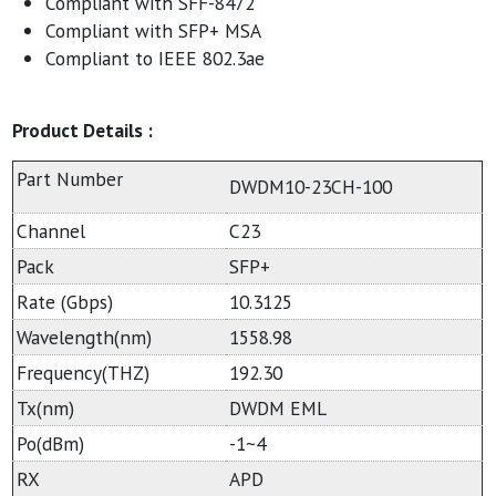
Compliant with SFF-8472
Compliant with SFP+ MSA
Compliant to IEEE 802.3ae
Product Details :
Part Number
DWDM10-23CH-100
Channel
C23
Pack
SFP+
Rate (Gbps)
10.3125
Wavelength(nm)
1558.98
Frequency(THZ)
192.30
Tx(nm)
DWDM EML
Po(dBm)
-1~4
RX
APD