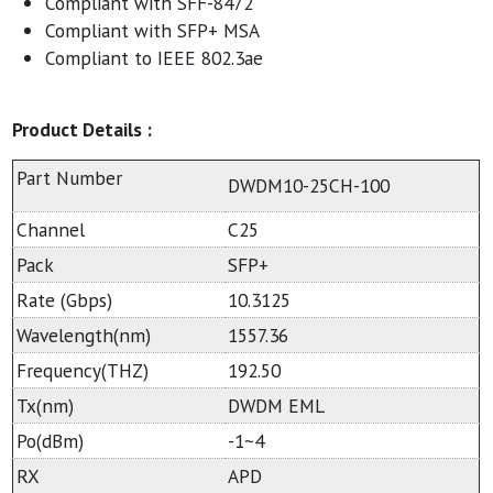
Compliant with SFF-8472
Compliant with SFP+ MSA
Compliant to IEEE 802.3ae
Product Details :
Part Number
DWDM10-25CH-100
Channel
C25
Pack
SFP+
Rate (Gbps)
10.3125
Wavelength(nm)
1557.36
Frequency(THZ)
192.50
Tx(nm)
DWDM EML
Po(dBm)
-1~4
RX
APD