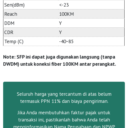
Sen(dBm)
<-23
Reach
100KM
DDM
Y
CDR
Y
Temp (C)
-40~85
Note: SFP ini dapat juga digunakan langsung (tanpa
DWDM) untuk koneksi fiber 100KM antar perangkat.
Seluruh harga yang tercantum di atas belum
termasuk PPN 11% dan biaya pengiriman.
Jika Anda membutuhkan faktur pajak untuk
transaksi ini, pastikanlah bahwa Anda telah
menginformasikan Nama Perusahaan dan NPWP