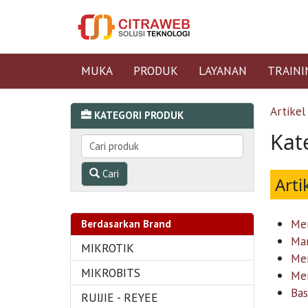
MUKA
PRODUK
LAYANAN
TRAINI
Artikel
KATEGORI PRODUK
Kat
Cari
Arti
Mem
Berdasarkan Brand
Man
MIKROTIK
Me
MIKROBITS
Men
Bas
RUIJIE - REYEE