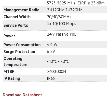
5725-5825 MHz, EIRP ≤ 23 dBm
Management Radio
2.412GHz-2.472GHz
Channel Width
20/40/80MHz
1x 10/100 Mbps
Service Ports
24 V Passive PoE
Power
Power Consumption
≤ 9 W
Surge Protection
6 kV
Operating
-40°C - 70°C
temperature
MTBF
>400.000H
IP Rating
IP65
Download Datasheet