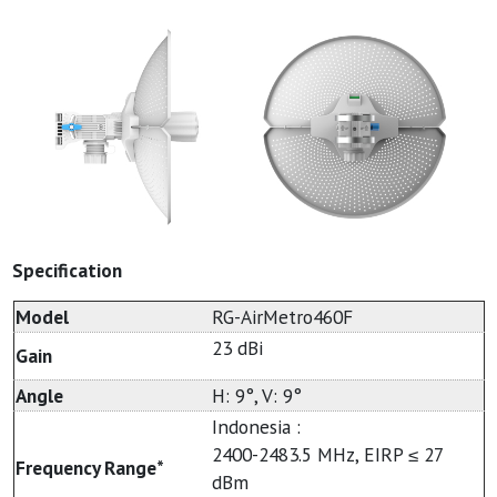
Specification
Model
RG-AirMetro460F
23 dBi
Gain
Angle
H: 9°, V: 9°
Indonesia :
2400-2483.5 MHz, EIRP ≤ 27
Frequency Range*
dBm