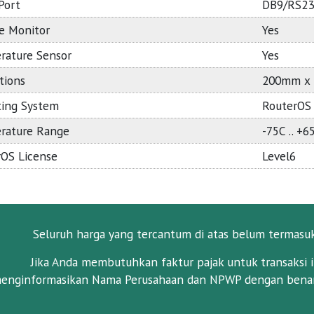
 Port
DB9/RS23
e Monitor
Yes
rature Sensor
Yes
tions
200mm x
ting System
RouterOS
rature Range
-75C .. +6
OS License
Level6
Seluruh harga yang tercantum di atas belum termasu
Jika Anda membutuhkan faktur pajak untuk transaksi i
enginformasikan Nama Perusahaan dan NPWP dengan benar