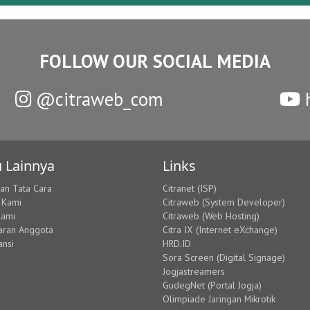
FOLLOW OUR SOCIAL MEDIA
@citraweb_com
h
 Lainnya
Links
dan Tata Cara
Citranet (ISP)
 Kami
Citraweb (System Developer)
Kami
Citraweb (Web Hosting)
aran Anggota
Citra IX (Internet eXchange)
ansi
HRD.ID
Sora Screen (Digital Signage)
Jogjastreamers
GudegNet (Portal Jogja)
Olimpiade Jaringan Mikrotik