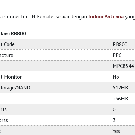
a Connector : N-Female, sesuai dengan
Indoor Antenna
yang
ikasi RB800
t Code
RB800
ecture
PPC
MPC8544
t Monitor
No
Storage/NAND
512MB
256MB
rts
0
orts
3
t
Yes