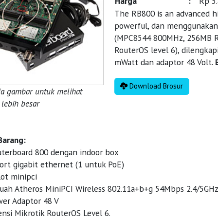
Harga
:
Rp 5
The RB800 is an advanced hi
powerful, dan menggunakan 
(MPC8544 800MHz, 256MB RAM
RouterOS level 6), dilengkap
mWatt dan adaptor 48 Volt.
Download Brosur
da gambar untuk melihat
lebih besar
Barang:
terboard 800 dengan indoor box
ort gigabit ethernet (1 untuk PoE)
lot minipci
uah Atheros MiniPCI Wireless 802.11a+b+g 54Mbps 2.4/5GH
er Adaptor 48 V
ensi Mikrotik RouterOS Level 6.