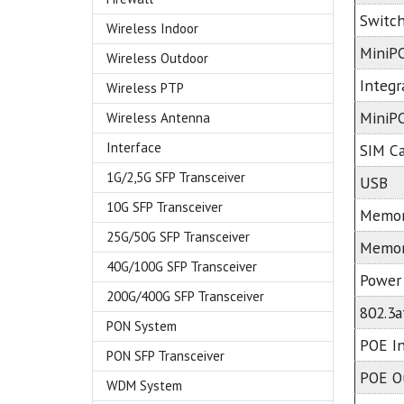
Switch
Wireless Indoor
MiniPC
Wireless Outdoor
Integr
Wireless PTP
MiniP
Wireless Antenna
Interface
SIM Ca
1G/2,5G SFP Transceiver
USB
10G SFP Transceiver
Memor
25G/50G SFP Transceiver
Memor
40G/100G SFP Transceiver
Power 
200G/400G SFP Transceiver
802.3a
PON System
POE I
PON SFP Transceiver
POE O
WDM System