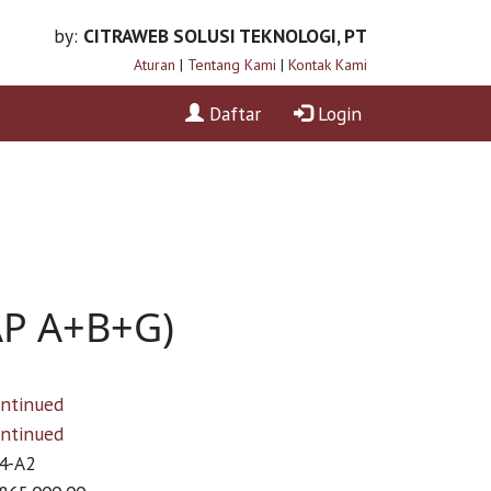
by:
CITRAWEB SOLUSI TEKNOLOGI, PT
Aturan
|
Tentang Kami
|
Kontak Kami
Daftar
Login
AP A+B+G)
ontinued
ontinued
4-A2