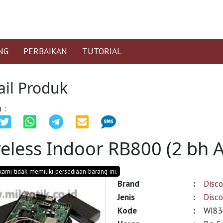
NG
PERBAIKAN
TUTORIAL
ail Produk
 :
eless Indoor RB800 (2 bh 
 kami tidak memiliki persediaan barang ini.
Brand
:
Disc
Jenis
:
Disc
Kode
:
WI83