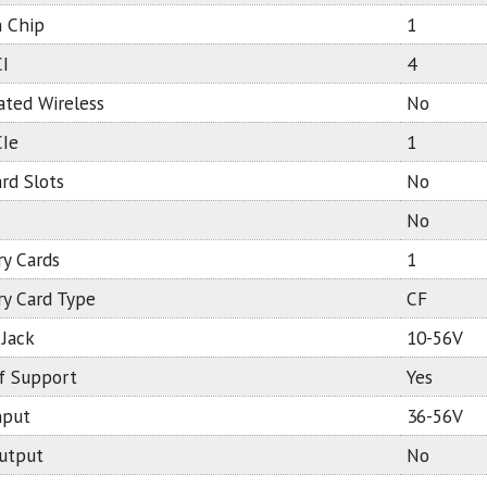
 Chip
1
I
4
ated Wireless
No
CIe
1
rd Slots
No
No
y Cards
1
y Card Type
CF
Jack
10-56V
f Support
Yes
nput
36-56V
utput
No