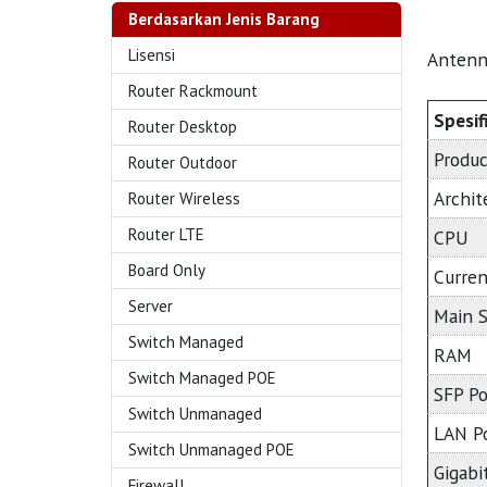
Berdasarkan Jenis Barang
Lisensi
Antenn
Router Rackmount
Spesif
Router Desktop
Produc
Router Outdoor
Archit
Router Wireless
Router LTE
CPU
Board Only
Curren
Server
Main 
Switch Managed
RAM
Switch Managed POE
SFP Po
Switch Unmanaged
LAN P
Switch Unmanaged POE
Gigabi
Firewall