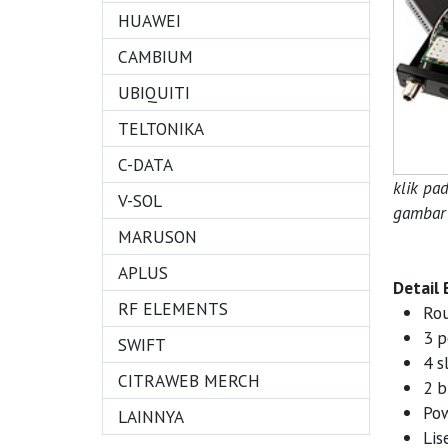
HUAWEI
CAMBIUM
UBIQUITI
TELTONIKA
C-DATA
klik pa
V-SOL
gambar 
MARUSON
APLUS
Detail 
RF ELEMENTS
Rou
3 p
SWIFT
4 s
CITRAWEB MERCH
2 b
Pow
LAINNYA
Lis