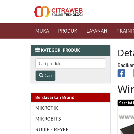
MUKA
PRODUK
LAYANAN
TRAINI
Det
KATEGORI PRODUK
Bagikan
Cari
Wir
Berdasarkan Brand
Saat ini
MIKROTIK
MIKROBITS
RUIJIE - REYEE