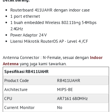
Routerboard 411UAHR dengan indoor case
1 port ethernet
1 buah embedded Wireless 802.11b+g 54Mbps
2.4GHz
Power Adaptor 24 V
Lisensi Mikrotik RouterOS AP - Level 4 /CF
Antenna Connector : N-Female, sesuai dengan
Indoor
Antenna
yang juga kami tawarkan.
Spesifikasi RB411UAHR
Product Code
RB411UAHR
Architecture
MIPS-BE
CPU
AR7161 680MHz
Current Monitor
No