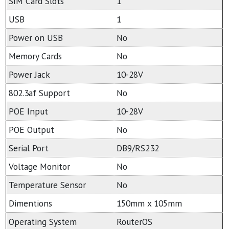
SIM Card Slots
1
USB
1
Power on USB
No
Memory Cards
No
Power Jack
10-28V
802.3af Support
No
POE Input
10-28V
POE Output
No
Serial Port
DB9/RS232
Voltage Monitor
No
Temperature Sensor
No
Dimentions
150mm x 105mm
Operating System
RouterOS