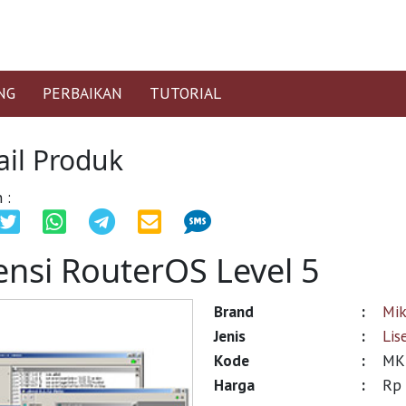
NG
PERBAIKAN
TUTORIAL
ail Produk
 :
ensi RouterOS Level 5
Brand
:
Mik
Jenis
:
Lis
Kode
:
MK
Harga
:
Rp 