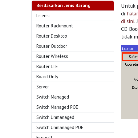
Untuk p
Berdasarkan Jenis Barang
di
hala
Lisensi
di sini
.
Router Rackmount
CD Boot
Router Desktop
tidak m
Router Outdoor
Router Wireless
Router LTE
Board Only
Server
Switch Managed
Switch Managed POE
Switch Unmanaged
Switch Unmanaged POE
Firewall