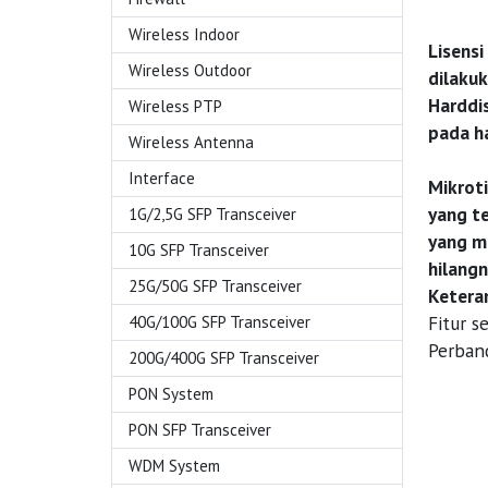
Wireless Indoor
Lisensi
Wireless Outdoor
dilakuk
Harddis
Wireless PTP
pada ha
Wireless Antenna
Interface
Mikrot
yang te
1G/2,5G SFP Transceiver
yang me
10G SFP Transceiver
hilangn
25G/50G SFP Transceiver
Ketera
Fitur s
40G/100G SFP Transceiver
Perband
200G/400G SFP Transceiver
PON System
PON SFP Transceiver
WDM System