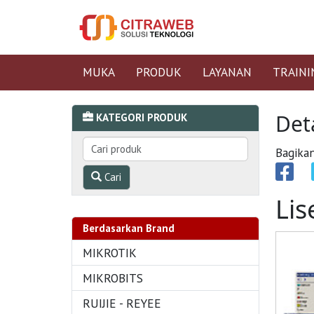
MUKA
PRODUK
LAYANAN
TRAINI
Det
KATEGORI PRODUK
Bagikan
Cari
Lis
Berdasarkan Brand
MIKROTIK
MIKROBITS
RUIJIE - REYEE